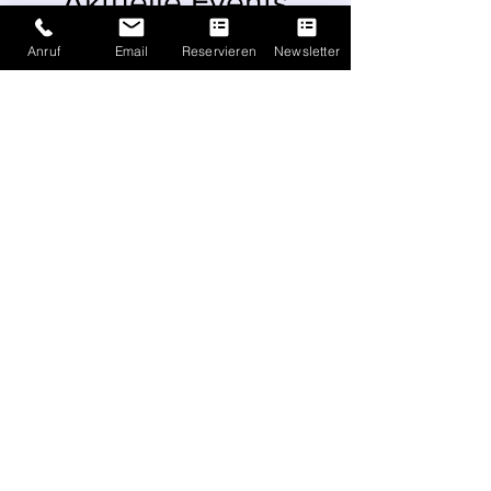
Aktuelle Events
Anruf
Email
Reservieren
Newsletter
93 Tage bis zur Veranstaltung
Winzerabend Weingut
Stachel in Berlin - Restaurant
Weinlobbyist
Sa., 07. Nov.
Mehr Infos