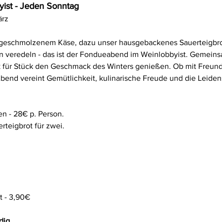
ist - Jeden Sonntag
ärz
 geschmolzenem Käse, dazu unser hausgebackenes Sauerteigbro
en veredeln - das ist der Fondueabend im Weinlobbyist. Gemeinsa
 für Stück den Geschmack des Winters genießen. Ob mit Freunde
Abend vereint Gemütlichkeit, kulinarische Freude und die Leiden
n - 28€ p. Person.
rteigbrot für zwei. 
t - 3,90€
dig.