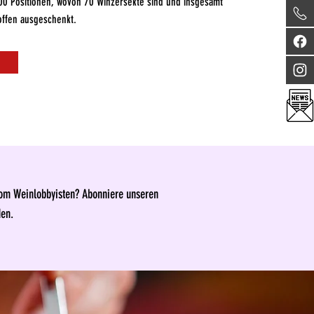
600 Positionen, wovon 70 Winzersekte sind und insgesamt
ffen ausgeschenkt.
vom Weinlobbyisten? Abonniere unseren
den.