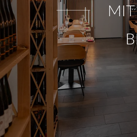
MIT
B