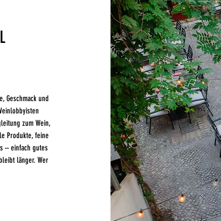
L
he, Geschmack und
Weinlobbyisten
gleitung zum Wein,
le Produkte, feine
es – einfach gutes
bleibt länger. Wer