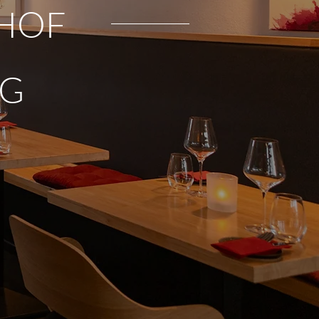
NHOF
RG