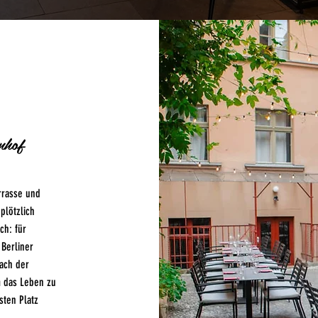
nhof
rrasse und
plötzlich
ch: für
Berliner
ach der
m das Leben zu
sten Platz