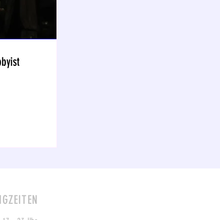
byist
NGZEITEN