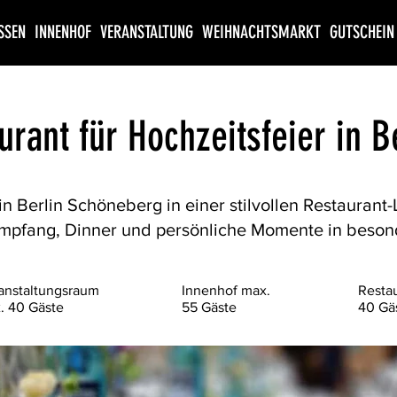
SSEN
INNENHOF
VERANSTALTUNG
WEIHNACHTSMARKT
GUTSCHEIN
aurant für Hochzeitsfeier in 
 in Berlin Schöneberg in einer stilvollen Restauran
Empfang, Dinner und persönliche Momente in beso
anstaltungsraum
Innenhof max.
Resta
. 40 Gäste
55 Gäste
40 Gä