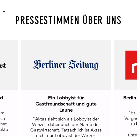
PRESSESTIMMEN ÜBER UNS
nd
Ein Lobbyist für
Berli
Gastfreundschaft und gute
Laune
nem
"Es 
ach
Vergn
"Aktas sieht sich als Lobbyist der
 hat
zu 
Winzer, daher auch der Name der
ekte
Gastwirtschaft. Tatsächlich ist Aktas
unte
nicht nur Lobbyist der Winzer,