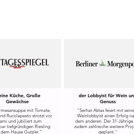
eine Küche, Große
der Lobbyist für Wein u
Gewächse
Genuss
rmesansuppe mit Tomate,
"Serhat Aktas feiert mit sei
nd Rucolapesto strotzt vor
Weinlobbyist einen Erfolg n
mi und jubiliert zum
dem anderen. Der 31-Jährige
ar tiefgründigen Riesling
zudem zahlreiche weitere Proj
 dem Hause Gutzler."
geplant."