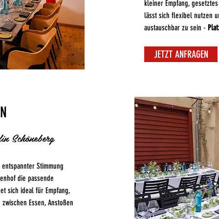
kleiner Empfang, gesetztes
lässt sich flexibel nutzen 
austauschbar zu sein -
Plat
JETZT ANFRAGEN
ON
in Schöneberg
nd entspannter Stimmung
nenhof die passende
t sich ideal für Empfang,
e zwischen Essen, Anstoßen