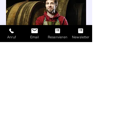
Anruf
Email
Reservieren
Newsletter
92 Tage bis zur Veranstaltung
Winzerabend Weingut
Stachel in Berlin - Restaurant
Weinlobbyist
Sa., 07. Nov.
Mehr Infos
Mehr dazu