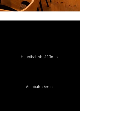
Hauptbahnhof 13min
Autobahn 4min