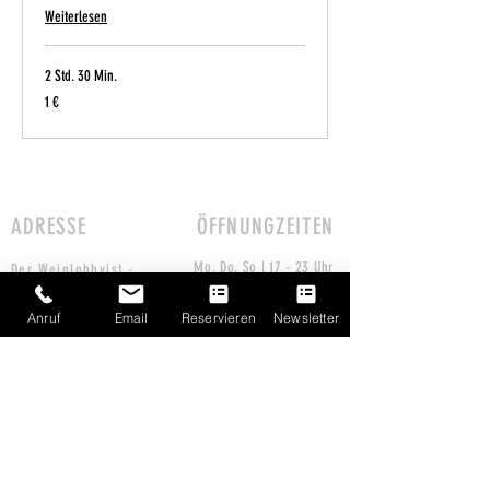
Weiterlesen
2 Std. 30 Min.
1
1 €
Euro
ADRESSE
ÖFFNUNGZEITEN
Mo, Do, So | 17 - 23 Uhr
Der Weinlobbyist -
Fr & Sa | 17 -00 Uhr
Restaurant&Weinbar
Di & Mi | Geschlossen
Kolonnenstraße 62
Anruf
Email
Reservieren
Newsletter
10827 Berlin Schöneberg
S-Bahn Julius-Leber-Brücke
U-Bahn Kleistpark
Impressu
Datenschut
m
z
Weinbar in der Nähe